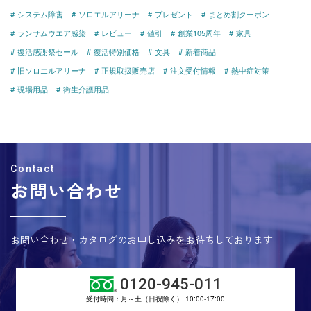
システム障害
ソロエルアリーナ
プレゼント
まとめ割クーポン
ランサムウエア感染
レビュー
値引
創業105周年
家具
復活感謝祭セール
復活特別価格
文具
新着商品
旧ソロエルアリーナ
正規取扱販売店
注文受付情報
熱中症対策
現場用品
衛生介護用品
お問い合わせ
お問い合わせ・カタログのお申し込みをお待ちしております
0120-945-011
受付時間：月～土（日祝除く） 10:00-17:00