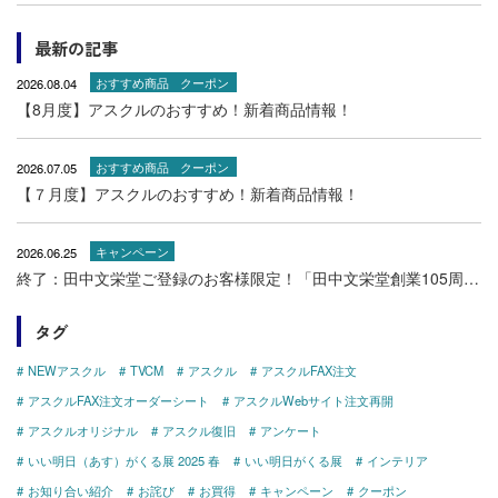
最新の記事
2026.08.04
おすすめ商品
クーポン
【8月度】アスクルのおすすめ！新着商品情報！
2026.07.05
おすすめ商品
クーポン
【７月度】アスクルのおすすめ！新着商品情報！
2026.06.25
キャンペーン
終了：田中文栄堂ご登録のお客様限定！「田中文栄堂創業105周年記念キャンペーン！」特設ページ！（7306AK）
タグ
NEWアスクル
TVCM
アスクル
アスクルFAX注文
アスクルFAX注文オーダーシート
アスクルWebサイト注文再開
アスクルオリジナル
アスクル復旧
アンケート
いい明日（あす）がくる展 2025 春
いい明日がくる展
インテリア
お知り合い紹介
お詫び
お買得
キャンペーン
クーポン