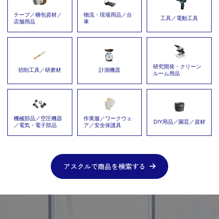
テープ／梱包資材／
物流・現場用品／台
工具／電動工具
店舗用品
車
研究開発・クリーン
切削工具／研磨材
計測機器
ルーム用品
機械部品／
空圧機器
作業服／ワークウェ
DIY用品／園芸／資材
／
電気・電子部品
ア／安全保護具
アスクルで商品を検索する