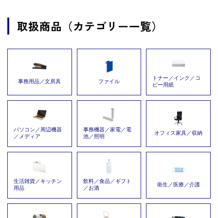
取扱商品（カテゴリー一覧）
トナー／インク／コ
事務用品／文房具
ファイル
ピー用紙
パソコン／周辺機器
事務機器／家電／電
オフィス家具／収納
／メディア
池／照明
生活雑貨／キッチン
飲料／食品／ギフト
衛生／医療／介護
用品
／お酒