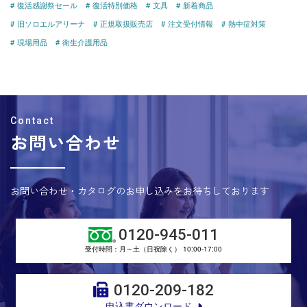
復活感謝祭セール
復活特別価格
文具
新着商品
旧ソロエルアリーナ
正規取扱販売店
注文受付情報
熱中症対策
現場用品
衛生介護用品
お問い合わせ
お問い合わせ・カタログのお申し込みをお待ちしております
0120-945-011
受付時間：月～土（日祝除く） 10:00-17:00
0120-209-182
申込書ダウンロード