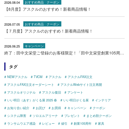
2026.08.04
おすすめ商品
クーポン
【8月度】アスクルのおすすめ！新着商品情報！
2026.07.05
おすすめ商品
クーポン
【７月度】アスクルのおすすめ！新着商品情報！
2026.06.25
キャンペーン
終了：田中文栄堂ご登録のお客様限定！「田中文栄堂創業105周年記念キャンペーン！」特設ページ！（7306AK）
タグ
NEWアスクル
TVCM
アスクル
アスクルFAX注文
アスクルFAX注文オーダーシート
アスクルWebサイト注文再開
アスクルオリジナル
アスクル復旧
アンケート
いい明日（あす）がくる展 2025 春
いい明日がくる展
インテリア
お知り合い紹介
お詫び
お買得
キャンペーン
クーポン
システム障害
ソロエルアリーナ
プレゼント
まとめ割クーポン
ランサムウエア感染
レビュー
値引
創業105周年
家具