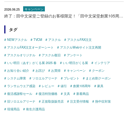
2026.06.25
キャンペーン
終了：田中文栄堂ご登録のお客様限定！「田中文栄堂創業105周年記念キャンペーン！」特設ページ！（7306AK）
タグ
NEWアスクル
TVCM
アスクル
アスクルFAX注文
アスクルFAX注文オーダーシート
アスクルWebサイト注文再開
アスクルオリジナル
アスクル復旧
アンケート
いい明日（あす）がくる展 2025 春
いい明日がくる展
インテリア
お知り合い紹介
お詫び
お買得
キャンペーン
クーポン
システム障害
ソロエルアリーナ
プレゼント
まとめ割クーポン
ランサムウエア感染
レビュー
値引
創業105周年
家具
復活感謝祭セール
復活特別価格
文具
新着商品
旧ソロエルアリーナ
正規取扱販売店
注文受付情報
熱中症対策
現場用品
衛生介護用品